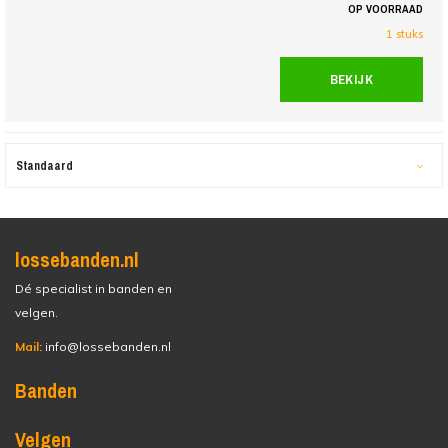
OP VOORRAAD
1 stuks
BEKIJK
Standaard
lossebanden.nl
Dé specialist in banden en
velgen.
Mail:
info@lossebanden.nl
Banden
Velgen