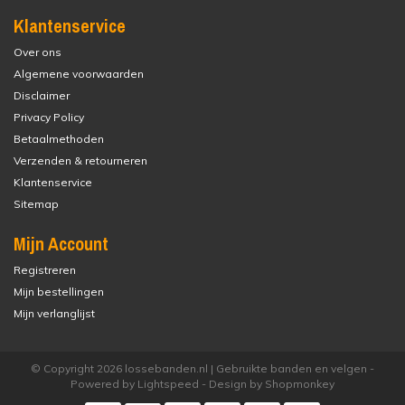
Klantenservice
Over ons
Algemene voorwaarden
Disclaimer
Privacy Policy
Betaalmethoden
Verzenden & retourneren
Klantenservice
Sitemap
Mijn Account
Registreren
Mijn bestellingen
Mijn verlanglijst
© Copyright 2026 lossebanden.nl | Gebruikte banden en velgen -
Powered by
Lightspeed
- Design by
Shopmonkey