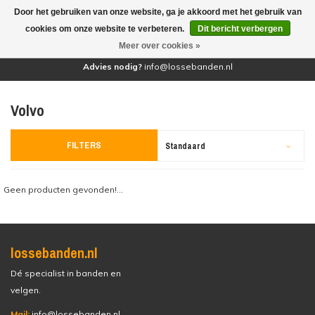
Door het gebruiken van onze website, ga je akkoord met het gebruik van
(0)
cookies om onze website te verbeteren.
Dit bericht verbergen
Meer over cookies »
Advies nodig?
info@lossebanden.nl
Volvo
FILTERS
Standaard
Geen producten gevonden!...
lossebanden.nl
Dé specialist in banden en
velgen.
Mail:
info@lossebanden.nl