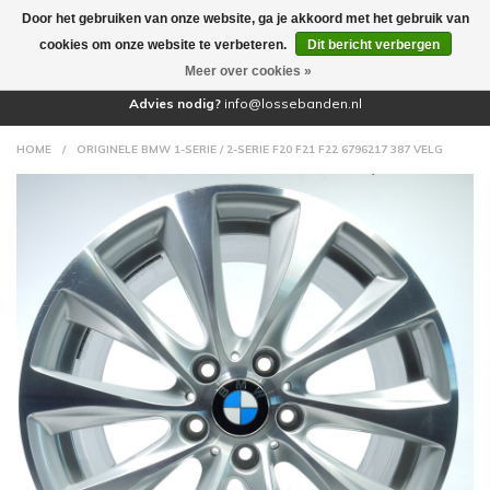
Door het gebruiken van onze website, ga je akkoord met het gebruik van
(0)
cookies om onze website te verbeteren.
Dit bericht verbergen
Meer over cookies »
Advies nodig?
info@lossebanden.nl
HOME
/
ORIGINELE BMW 1-SERIE / 2-SERIE F20 F21 F22 6796217 387 VELG