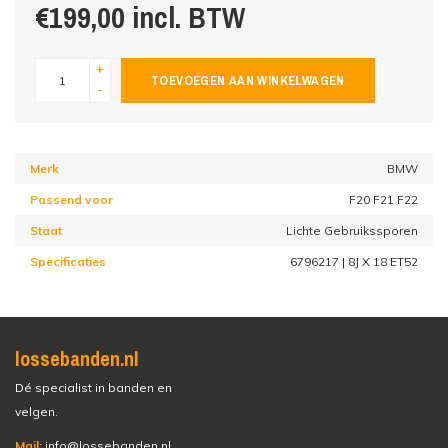
€199,00 incl. BTW
+
TOEVOEGEN AAN WINKELWAGEN
-
Merk
BMW
Passend voor
F20 F21 F22
Staat
Lichte Gebruikssporen
Specificaties
6796217 | 8J X 18 ET52
lossebanden.nl
Dé specialist in banden en
velgen.
Mail:
info@lossebanden.nl