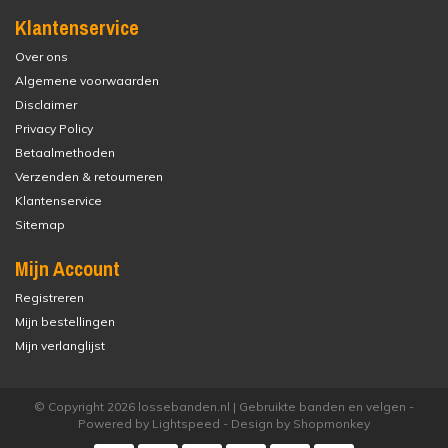
Klantenservice
Over ons
Algemene voorwaarden
Disclaimer
Privacy Policy
Betaalmethoden
Verzenden & retourneren
Klantenservice
Sitemap
Mijn Account
Registreren
Mijn bestellingen
Mijn verlanglijst
© Copyright 2026 lossebanden.nl | Gebruikte banden en velgen -
Powered by
Lightspeed
- Design by
Shopmonkey