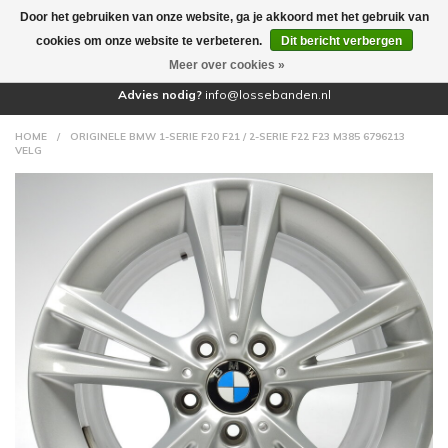
Door het gebruiken van onze website, ga je akkoord met het gebruik van
(0)
cookies om onze website te verbeteren.
Dit bericht verbergen
Meer over cookies »
Advies nodig?
info@lossebanden.nl
HOME
/
ORIGINELE BMW 1-SERIE F20 F21 / 2-SERIE F22 F23 M385 6796213
VELG