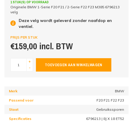
1 STUK(S) OP VOORRAAD
Originele BMW 1-Serie F20 F21 / 2-Serie F22 F23 M385 6796213
velg
Deze velg wordt geleverd zonder naafdop en
ventiel.
PRIJS PER STUK
€159,00 incl. BTW
+
TOEVOEGEN AAN WINKELWAGEN
-
Merk
BMW
Passend voor
F20 F21 F22 F23
Staat
Gebruikssporen
Specificaties
6796213 | 8J X 18 ET52