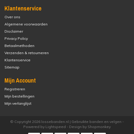
Klantenservice
Over ons
Algemene voorwaarden
Disclaimer
Privacy Policy
Betaalmethoden
Verzenden & retourneren
Klantenservice
Sitemap
Mijn Account
Registreren
Mijn bestellingen
Mijn verlanglijst
© Copyright 2026 lossebanden.nl | Gebruikte banden en velgen -
Powered by
Lightspeed
- Design by
Shopmonkey