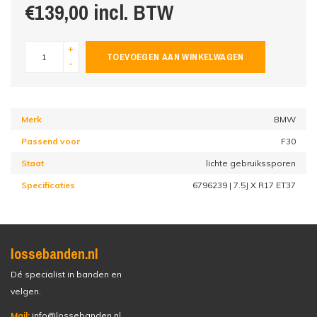
€139,00 incl. BTW
+
TOEVOEGEN AAN WINKELWAGEN
-
Merk
BMW
Passend voor
F30
Staat
lichte gebruikssporen
Specificaties
6796239 | 7.5J X R17 ET37
lossebanden.nl
Dé specialist in banden en
velgen.
Mail:
info@lossebanden.nl