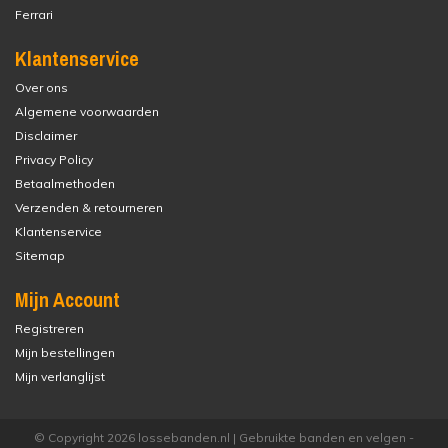
Ferrari
Klantenservice
Over ons
Algemene voorwaarden
Disclaimer
Privacy Policy
Betaalmethoden
Verzenden & retourneren
Klantenservice
Sitemap
Mijn Account
Registreren
Mijn bestellingen
Mijn verlanglijst
© Copyright 2026 lossebanden.nl | Gebruikte banden en velgen -