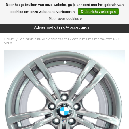
Door het gebruiken van onze website, ga je akkoord met het gebruik van
(0)
cookies om onze website te verbeteren.
Dit bericht verbergen
Meer over cookies »
Advies nodig?
info@lossebanden.nl
HOME
/
ORIGINELE BMW 3-SERIE F30 F31 4-SERIE F32 F33 F36 7846779 M441
VELG