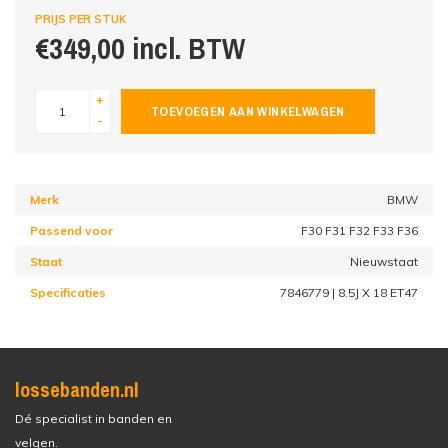
PRIJS PER STUK
€349,00 incl. BTW
+
TOEVOEGEN AAN WINKELWAGEN
-
Merk
BMW
Passend voor
F30 F31 F32 F33 F36
Staat
Nieuwstaat
Specificaties
7846779 | 8.5J X 18 ET47
lossebanden.nl
Dé specialist in banden en
velgen.