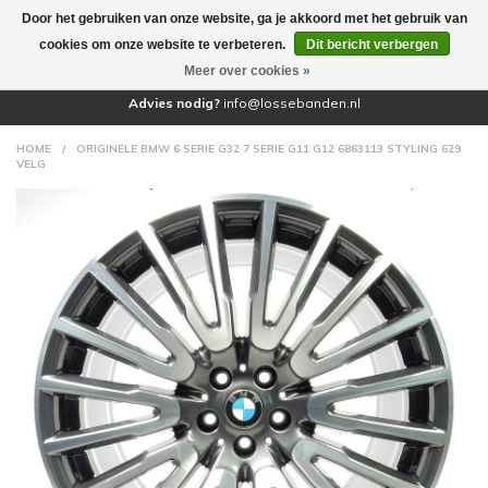
Door het gebruiken van onze website, ga je akkoord met het gebruik van
(0)
cookies om onze website te verbeteren.
Dit bericht verbergen
Meer over cookies »
Advies nodig?
info@lossebanden.nl
HOME
/
ORIGINELE BMW 6 SERIE G32 7 SERIE G11 G12 6863113 STYLING 629
VELG