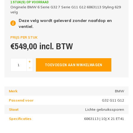
1 STUK(S) OP VOORRAAD
Originele BMW 6 Serie G32 7 Serie G11 G12 6863113 Styling 629
velg
Deze velg wordt geleverd zonder naafdop en
ventiel.
PRIJS PER STUK
€549,00 incl. BTW
+
TOEVOEGEN AAN WINKELWAGEN
-
Merk
BMW
Passend voor
G32 G11 G12
Staat
Lichte gebruikssporen
Specificaties
6863113 | 10J X 21 ET41