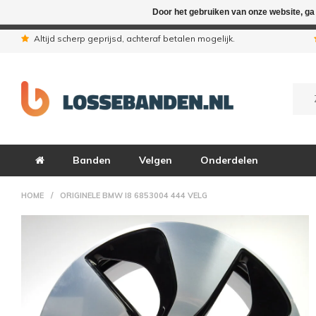
Door het gebruiken van onze website, ga
In verband met de zomervakantie zij
Altijd scherp geprijsd, achteraf betalen mogelijk.
Banden
Velgen
Onderdelen
HOME
/
ORIGINELE BMW I8 6853004 444 VELG