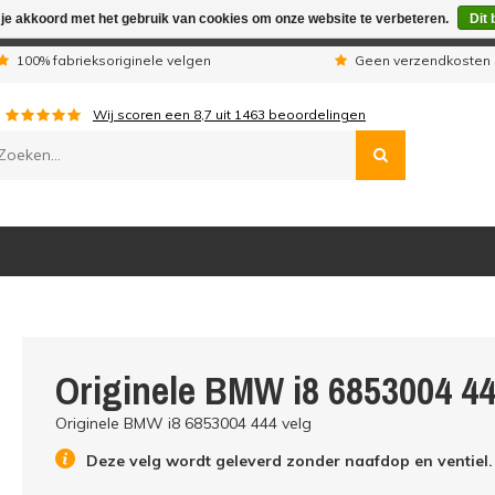
 je akkoord met het gebruik van cookies om onze website te verbeteren.
Dit 
n wij telefonisch niet bereikbaar. Geplaatste orders worden uitg
100% fabrieksoriginele velgen
Geen verzendkosten 
Wij scoren een
8,7
uit
1463
beoordelingen
Originele BMW i8 6853004 44
Originele BMW i8 6853004 444 velg
Deze velg wordt geleverd zonder naafdop en ventiel.