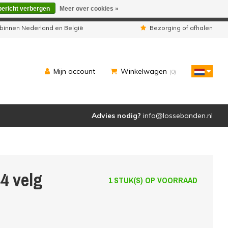
bericht verbergen
Meer over cookies »
eleverd zoals u van ons gewend bent.
binnen Nederland en België
Bezorging of afhalen
Mijn account
Winkelwagen
(0)
Advies nodig?
info@lossebanden.nl
4 velg
1 STUK(S) OP VOORRAAD