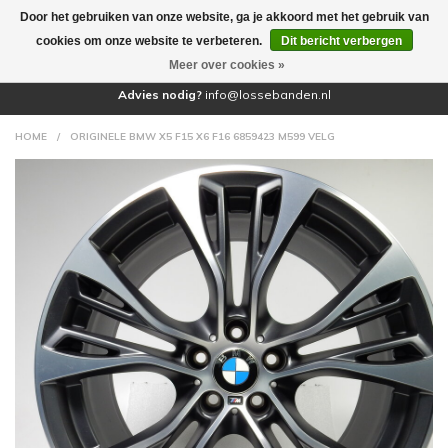
Door het gebruiken van onze website, ga je akkoord met het gebruik van
(0)
cookies om onze website te verbeteren.
Dit bericht verbergen
Meer over cookies »
Advies nodig?
info@lossebanden.nl
HOME
/
ORIGINELE BMW X5 F15 X6 F16 6859423 M599 VELG