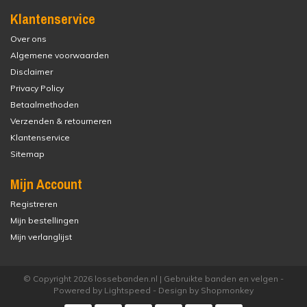
Klantenservice
Over ons
Algemene voorwaarden
Disclaimer
Privacy Policy
Betaalmethoden
Verzenden & retourneren
Klantenservice
Sitemap
Mijn Account
Registreren
Mijn bestellingen
Mijn verlanglijst
© Copyright 2026 lossebanden.nl | Gebruikte banden en velgen -
Powered by
Lightspeed
- Design by
Shopmonkey