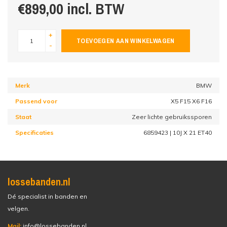
€899,00 incl. BTW
+
TOEVOEGEN AAN WINKELWAGEN
-
Merk
BMW
Passend voor
X5 F15 X6 F16
Staat
Zeer lichte gebruikssporen
Specificaties
6859423 | 10J X 21 ET40
lossebanden.nl
Dé specialist in banden en
velgen.
Mail:
info@lossebanden.nl