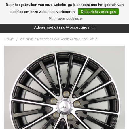
Door het gebruiken van onze website, ga je akkoord met het gebruik van
(0)
cookies om onze website te verbeteren.
Dit bericht verbergen
Meer over cookies »
Advies nodig?
info@lossebanden.nl
HOME
/
ORIGINELE MERCEDES C-KLASSE A2054011501 VELG