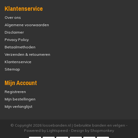
Klantenservice
Over ons
Algemene voorwaarden
Disclaimer
Privacy Policy
Betaalmethoden
Verzenden & retourneren
Klantenservice
Sitemap
Mijn Account
Registreren
Mijn bestellingen
Mijn verlanglijst
© Copyright 2026 lossebanden.nl | Gebruikte banden en velgen -
Powered by
Lightspeed
- Design by
Shopmonkey