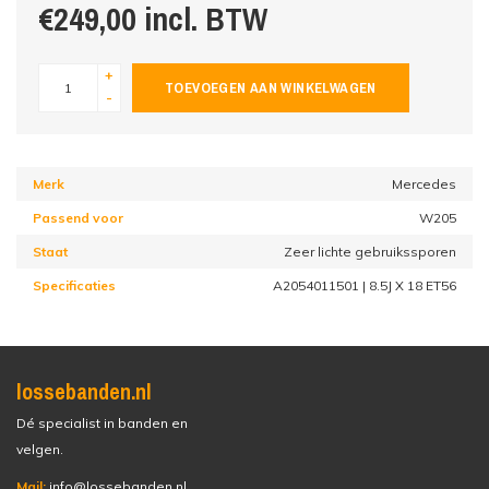
€249,00 incl. BTW
+
TOEVOEGEN AAN WINKELWAGEN
-
Merk
Mercedes
Passend voor
W205
Staat
Zeer lichte gebruikssporen
Specificaties
A2054011501 | 8.5J X 18 ET56
lossebanden.nl
Dé specialist in banden en
velgen.
Mail:
info@lossebanden.nl