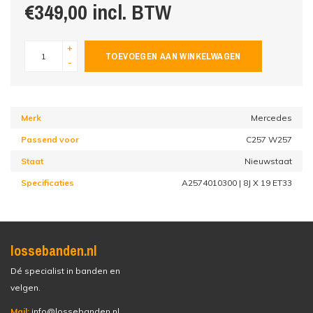
€349,00 incl. BTW
+
TOEVOEGEN AAN WINKELWAGEN
-
Merk
Mercedes
Passend voor
C257 W257
Staat
Nieuwstaat
Specificaties
A2574010300 | 8J X 19 ET33
lossebanden.nl
Dé specialist in banden en
velgen.
Mail:
info@lossebanden.nl