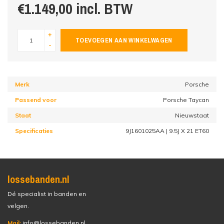
€1.149,00 incl. BTW
+
TOEVOEGEN AAN WINKELWAGEN
-
Merk
Porsche
Passend voor
Porsche Taycan
Staat
Nieuwstaat
Specificaties
9J1601025AA | 9.5J X 21 ET60
lossebanden.nl
Dé specialist in banden en
velgen.
Mail:
info@lossebanden.nl