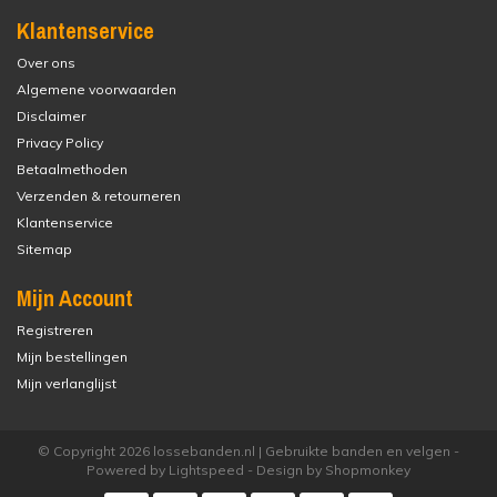
Klantenservice
Over ons
Algemene voorwaarden
Disclaimer
Privacy Policy
Betaalmethoden
Verzenden & retourneren
Klantenservice
Sitemap
Mijn Account
Registreren
Mijn bestellingen
Mijn verlanglijst
© Copyright 2026 lossebanden.nl | Gebruikte banden en velgen -
Powered by
Lightspeed
- Design by
Shopmonkey