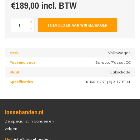
€189,00 incl. BTW
+
TOEVOEGEN AAN WINKELWAGEN
-
Merk
Volkswagen
Passend voor
Scirocco/Passat CC
Staat
Lakschade
Specificaties
1K8601025T | 8J X 17 ET41
lossebanden.nl
Dé specialist in banden en
velgen.
Mail:
info@lossebanden.nl