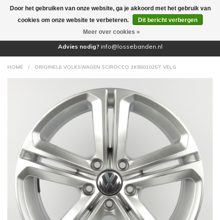
Door het gebruiken van onze website, ga je akkoord met het gebruik van
(0)
cookies om onze website te verbeteren.
Dit bericht verbergen
Meer over cookies »
Advies nodig?
info@lossebanden.nl
HOME
/
ORIGINELE VOLKSWAGEN SCIROCCO 1K8601025T VELG