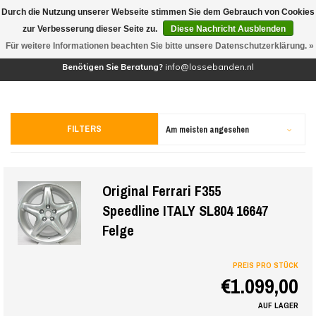
Durch die Nutzung unserer Webseite stimmen Sie dem Gebrauch von Cookies
(0)
zur Verbesserung dieser Seite zu.
Diese Nachricht Ausblenden
Für weitere Informationen beachten Sie bitte unsere Datenschutzerklärung. »
Benötigen Sie Beratung?
info@lossebanden.nl
FILTERS
Am meisten angesehen
Original Ferrari F355
Speedline ITALY SL804 16647
Felge
PREIS PRO STÜCK
€1.099,00
AUF LAGER