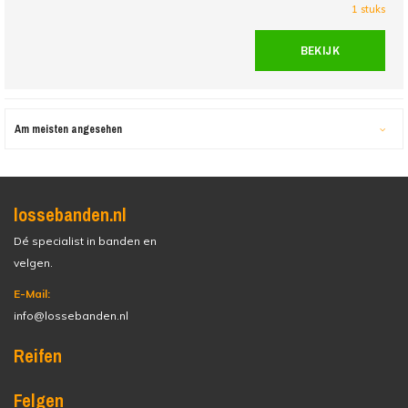
1 stuks
BEKIJK
Am meisten angesehen
lossebanden.nl
Dé specialist in banden en
velgen.
E-Mail:
info@lossebanden.nl
Reifen
Felgen