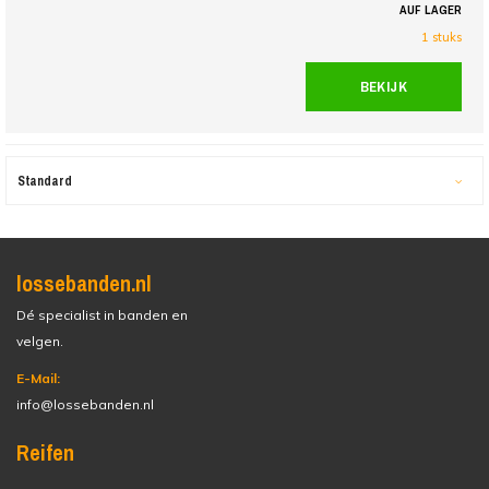
AUF LAGER
1 stuks
BEKIJK
Standard
lossebanden.nl
Dé specialist in banden en
velgen.
E-Mail:
info@lossebanden.nl
Reifen