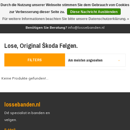
Durch die Nutzung unserer Webseite stimmen Sie dem Gebrauch von Cookies
(0)
zur Verbesserung dieser Seite zu.
Diese Nachricht Ausblenden
Für weitere Informationen beachten Sie bitte unsere Datenschutzerklärung. »
Benötigen Sie Beratung?
info@lossebanden.nl
Lose, Original Škoda Felgen.
FILTERS
Am meisten angesehen
Keine Produkte gefunden!...
lossebanden.nl
Dé specialist in banden en
velgen.
E-Mail: