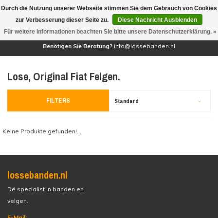
Durch die Nutzung unserer Webseite stimmen Sie dem Gebrauch von Cookies
(0)
zur Verbesserung dieser Seite zu.
Diese Nachricht Ausblenden
Für weitere Informationen beachten Sie bitte unsere Datenschutzerklärung. »
Benötigen Sie Beratung?
info@lossebanden.nl
Lose, Original Fiat Felgen.
FILTERS
Standard
Keine Produkte gefunden!...
lossebanden.nl
Dé specialist in banden en
velgen.
E-Mail: