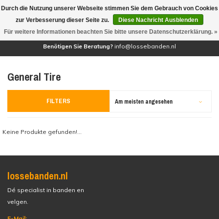
Durch die Nutzung unserer Webseite stimmen Sie dem Gebrauch von Cookies
(0)
zur Verbesserung dieser Seite zu.
Diese Nachricht Ausblenden
Für weitere Informationen beachten Sie bitte unsere Datenschutzerklärung. »
Benötigen Sie Beratung?
info@lossebanden.nl
General Tire
FILTERS
Am meisten angesehen
Keine Produkte gefunden!...
lossebanden.nl
Dé specialist in banden en
velgen.
E-Mail: