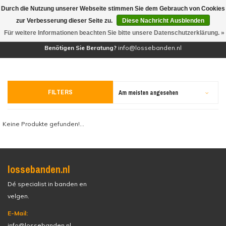
Durch die Nutzung unserer Webseite stimmen Sie dem Gebrauch von Cookies
(0)
zur Verbesserung dieser Seite zu.
Diese Nachricht Ausblenden
Für weitere Informationen beachten Sie bitte unsere Datenschutzerklärung. »
Benötigen Sie Beratung?
info@lossebanden.nl
FILTERS
Am meisten angesehen
Keine Produkte gefunden!...
lossebanden.nl
Dé specialist in banden en
velgen.
E-Mail:
info@lossebanden.nl