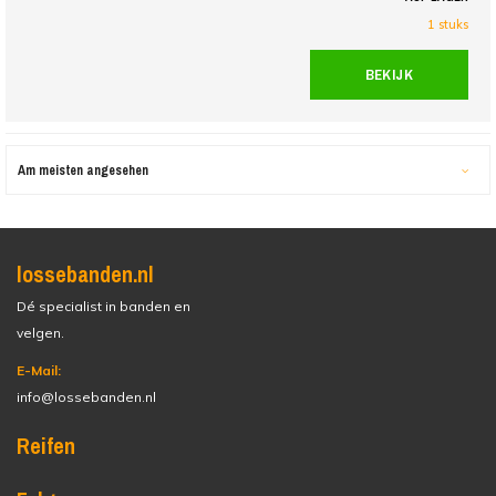
1 stuks
BEKIJK
Am meisten angesehen
lossebanden.nl
Dé specialist in banden en
velgen.
E-Mail:
info@lossebanden.nl
Reifen