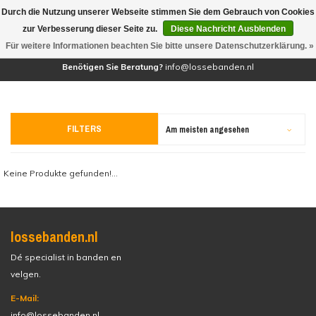
Durch die Nutzung unserer Webseite stimmen Sie dem Gebrauch von Cookies
(0)
zur Verbesserung dieser Seite zu.
Diese Nachricht Ausblenden
Für weitere Informationen beachten Sie bitte unsere Datenschutzerklärung. »
Benötigen Sie Beratung?
info@lossebanden.nl
FILTERS
Am meisten angesehen
Keine Produkte gefunden!...
lossebanden.nl
Dé specialist in banden en
velgen.
E-Mail:
info@lossebanden.nl