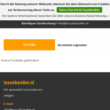
Durch die Nutzung unserer Webseite stimmen Sie dem Gebrauch von Cookies
(0)
zur Verbesserung dieser Seite zu.
Diese Nachricht Ausblenden
Für weitere Informationen beachten Sie bitte unsere Datenschutzerklärung. »
Benötigen Sie Beratung?
info@lossebanden.nl
FILTERS
Am meisten angesehen
Keine Produkte gefunden!...
lossebanden.nl
Dé specialist in banden en
velgen.
E-Mail:
info@lossebanden.nl