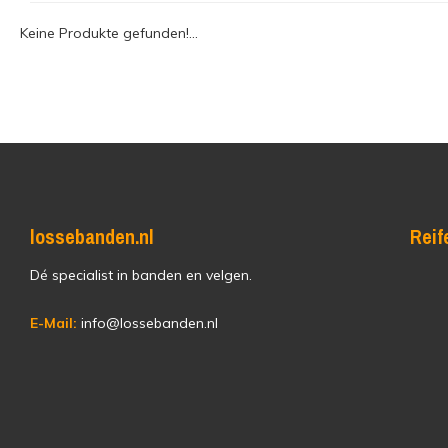
Keine Produkte gefunden!...
lossebanden.nl
Reif
Dé specialist in banden en velgen.
E-Mail:
info@lossebanden.nl