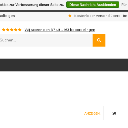
kies zur Verbesserung dieser Seite zu.
Diese Nachricht Ausblenden
Für
gen sind wir telefonisch nicht erreichbar. Aufgegebene Bestellu
nalfelgen
Kostenloser Versand überall im
Wij scoren een
8,7
uit
1463
beoordelingen
20
ANZEIGEN: