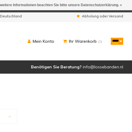
 weitere Informationen beachten Sie bitte unsere Datenschutzerklärung. »
ngen werden geliefert.
 Deutschland
Abholung oder Versand
Mein Konto
Ihr Warenkorb
(0)
Benötigen Sie Beratung?
info@lossebanden.nl