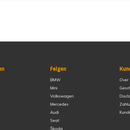
en
Felgen
Kun
BMW
Over
Mini
Gesc
Volkswagen
Discl
Mercedes
Zahl
Audi
Kund
Seat
Škoda