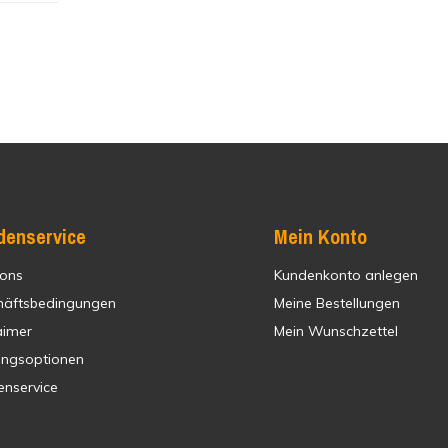
denservice
Mein Konto
 ons
Kundenkonto anlegen
häftsbedingungen
Meine Bestellungen
aimer
Mein Wunschzettel
ungsoptionen
enservice