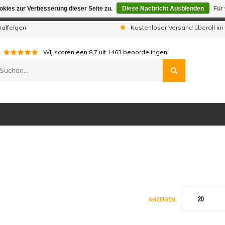
kies zur Verbesserung dieser Seite zu.
Diese Nachricht Ausblenden
Für
gen sind wir telefonisch nicht erreichbar. Aufgegebene Bestellu
nalfelgen
Kostenloser Versand überall im
Wij scoren een
8,7
uit
1463
beoordelingen
20
ANZEIGEN: