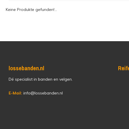
Keine Produkte gefunden!...
lossebanden.nl
Reif
Dé specialist in banden en velgen.
E-Mail:
info@lossebanden.nl