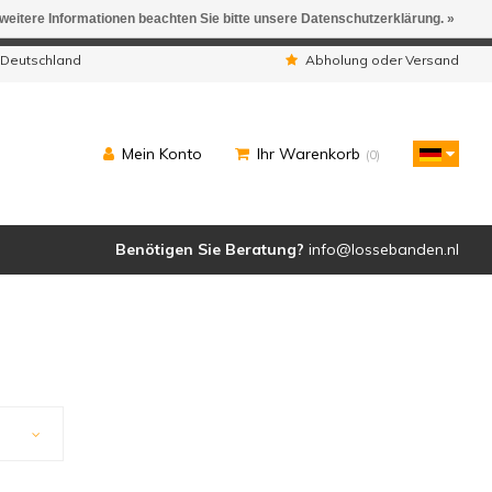
 weitere Informationen beachten Sie bitte unsere Datenschutzerklärung. »
ngen werden geliefert.
 Deutschland
Abholung oder Versand
Mein Konto
Ihr Warenkorb
(0)
Benötigen Sie Beratung?
info@lossebanden.nl