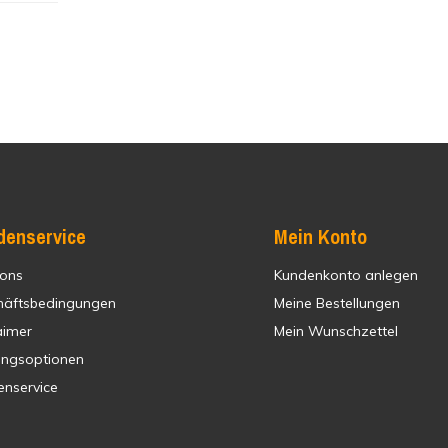
denservice
Mein Konto
 ons
Kundenkonto anlegen
häftsbedingungen
Meine Bestellungen
aimer
Mein Wunschzettel
ungsoptionen
enservice