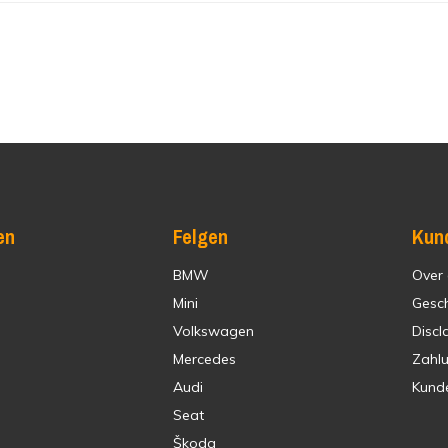
en
Felgen
Kun
BMW
Over
Mini
Gesc
Volkswagen
Discl
Mercedes
Zahl
Audi
Kund
Seat
Škoda