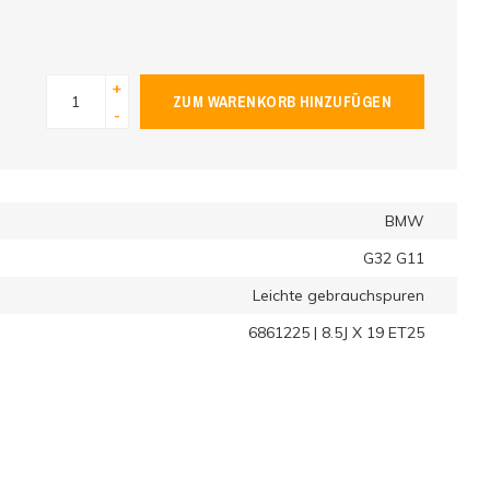
+
ZUM WARENKORB HINZUFÜGEN
-
BMW
G32 G11
Leichte gebrauchspuren
6861225 | 8.5J X 19 ET25