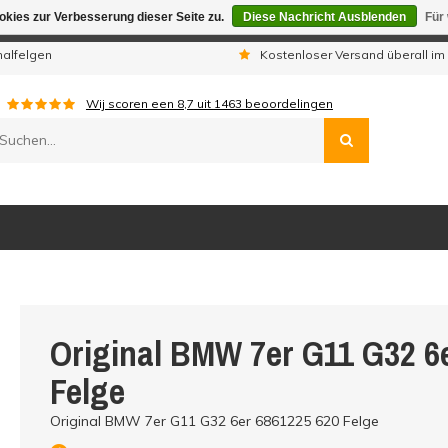
kies zur Verbesserung dieser Seite zu.
Diese Nachricht Ausblenden
Für
gen sind wir telefonisch nicht erreichbar. Aufgegebene Bestellu
nalfelgen
Kostenloser Versand überall im
Wij scoren een
8,7
uit
1463
beoordelingen
Original BMW 7er G11 G32 6
Felge
Original BMW 7er G11 G32 6er 6861225 620 Felge