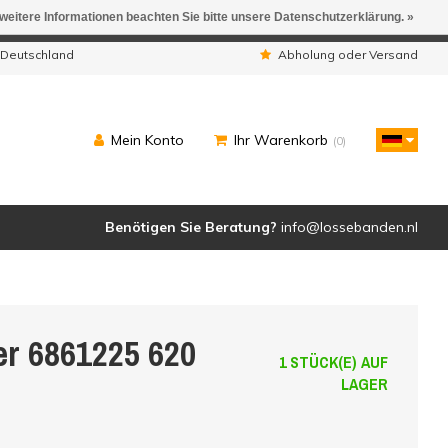
 weitere Informationen beachten Sie bitte unsere Datenschutzerklärung. »
ngen werden geliefert.
 Deutschland
Abholung oder Versand
Mein Konto
Ihr Warenkorb
(0)
Benötigen Sie Beratung?
info@lossebanden.nl
er 6861225 620
1 STÜCK(E) AUF
LAGER