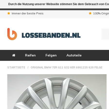
Durch die Nutzung unserer Webseite stimmen Sie dem Gebrauch von Coo
Aufgrund der Ferienta
Immer der beste Preis
100% Origi
Reifen
Felgen
Autoteile
STARTSEITE
/
ORIGINAL BMW 7ER G11 G32 6ER 6861225 620 FELGE