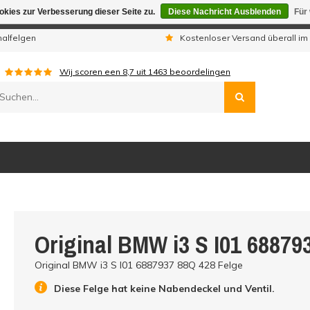
kies zur Verbesserung dieser Seite zu.
Diese Nachricht Ausblenden
Für
gen sind wir telefonisch nicht erreichbar. Aufgegebene Bestellu
nalfelgen
Kostenloser Versand überall im
Wij scoren een
8,7
uit
1463
beoordelingen
Original BMW i3 S I01 68879
Original BMW i3 S I01 6887937 88Q 428 Felge
Diese Felge hat keine Nabendeckel und Ventil.