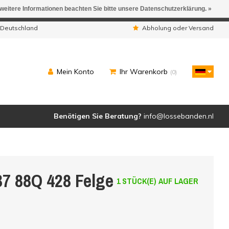
 weitere Informationen beachten Sie bitte unsere Datenschutzerklärung. »
ngen werden geliefert.
 Deutschland
Abholung oder Versand
Mein Konto
Ihr Warenkorb
(0)
Benötigen Sie Beratung?
info@lossebanden.nl
37 88Q 428 Felge
1 STÜCK(E) AUF LAGER