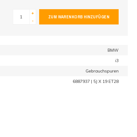
+
ZUM WARENKORB HINZUFÜGEN
-
BMW
i3
Gebrauchspuren
6887937 | 5J X 19 ET28