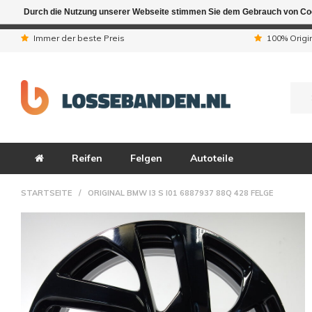
Durch die Nutzung unserer Webseite stimmen Sie dem Gebrauch von Coo
Aufgrund der Ferienta
Immer der beste Preis
100% Origi
Reifen
Felgen
Autoteile
STARTSEITE
/
ORIGINAL BMW I3 S I01 6887937 88Q 428 FELGE