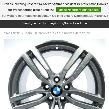
Durch die Nutzung unserer Webseite stimmen Sie dem Gebrauch von Cookies
(0)
zur Verbesserung dieser Seite zu.
Diese Nachricht Ausblenden
Für weitere Informationen beachten Sie bitte unsere Datenschutzerklärung. »
Benötigen Sie Beratung?
info@lossebanden.nl
STARTSEITE
/
ORIGINAL BMW X5 F15 X6 F16 7849629 M623 FELGE