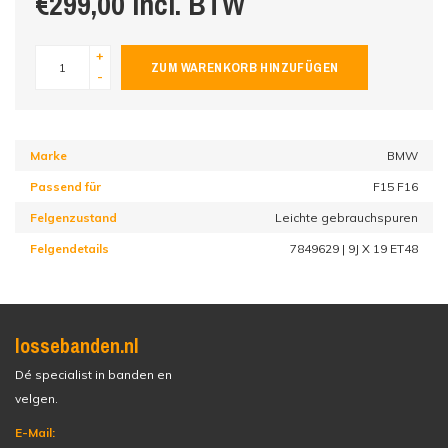
€299,00 incl. BTW
+
ZUM WARENKORB HINZUFÜGEN
-
Marke
BMW
Passend für
F15 F16
Felgenzustand
Leichte gebrauchspuren
Felgendetails
7849629 | 9J X 19 ET48
lossebanden.nl
Dé specialist in banden en
velgen.
E-Mail: