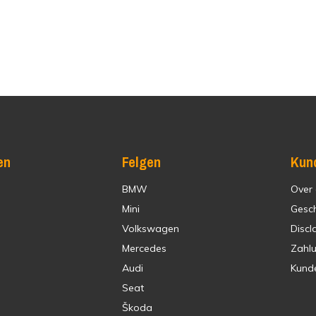
en
Felgen
Kun
BMW
Over
Mini
Gesc
Volkswagen
Discl
Mercedes
Zahl
Audi
Kund
Seat
Škoda