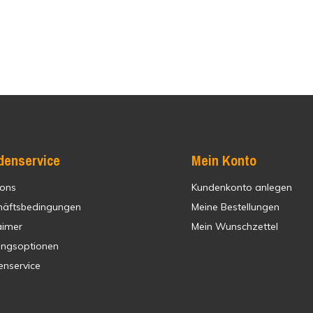
denservice
Mein Konto
 ons
Kundenkonto anlegen
häftsbedingungen
Meine Bestellungen
aimer
Mein Wunschzettel
ungsoptionen
enservice