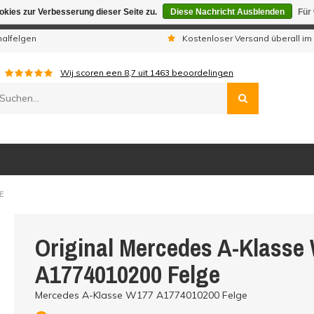
kies zur Verbesserung dieser Seite zu.
Diese Nachricht Ausblenden
Für
gen sind wir telefonisch nicht erreichbar. Aufgegebene Bestellu
nalfelgen
Kostenloser Versand überall im
Wij scoren een
8,7
uit
1463
beoordelingen
E
Original Mercedes A-Klasse
A1774010200 Felge
Mercedes A-Klasse W177 A1774010200 Felge