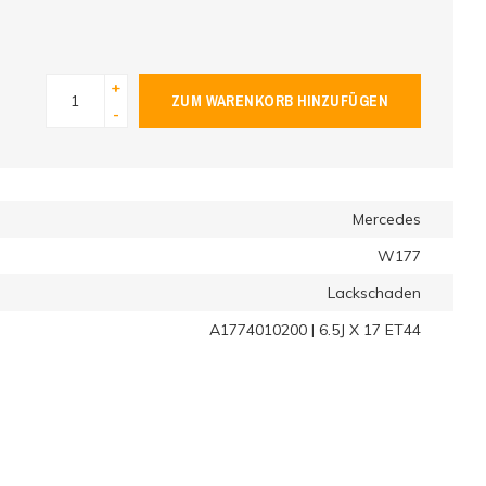
+
ZUM WARENKORB HINZUFÜGEN
-
Mercedes
W177
Lackschaden
A1774010200 | 6.5J X 17 ET44