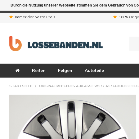
Durch die Nutzung unserer Webseite stimmen Sie dem Gebrauch von Coo
Aufgrund der Ferienta
Immer der beste Preis
100% Origi
Reifen
Felgen
Autoteile
STARTSEITE
/
ORIGINAL MERCEDES A-KLASSE W177 A1774010200 FELG