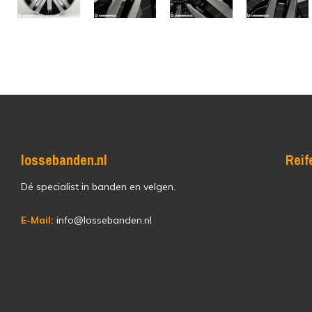
lossebanden.nl
Reif
Dé specialist in banden en velgen.
E-Mail:
info@lossebanden.nl