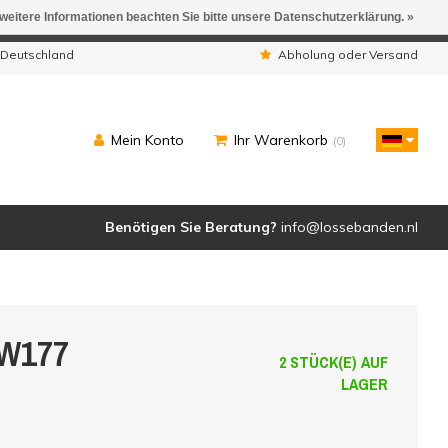
 weitere Informationen beachten Sie bitte unsere Datenschutzerklärung. »
ngen werden geliefert.
 Deutschland
Abholung oder Versand
Mein Konto
Ihr Warenkorb
(0)
Benötigen Sie Beratung?
info@lossebanden.nl
 W177
2 STÜCK(E) AUF
LAGER