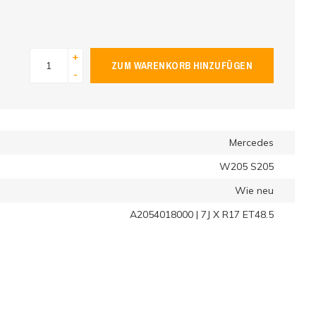
+
ZUM WARENKORB HINZUFÜGEN
-
Mercedes
W205 S205
Wie neu
A2054018000 | 7J X R17 ET48.5