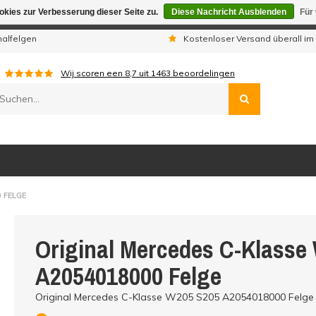
kies zur Verbesserung dieser Seite zu.
Diese Nachricht Ausblenden
Für
gen sind wir telefonisch nicht erreichbar. Aufgegebene Bestellu
nalfelgen
Kostenloser Versand überall im
Wij scoren een
8,7
uit
1463
beoordelingen
 FELGE
Original Mercedes C-Klasse
A2054018000 Felge
Original Mercedes C-Klasse W205 S205 A2054018000 Felge