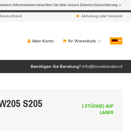
 weitere Informationen beachten Sie bitte unsere Datenschutzerklärung. »
ngen werden geliefert.
 Deutschland
Abholung oder Versand
Mein Konto
Ihr Warenkorb
(0)
Benötigen Sie Beratung?
info@lossebanden.nl
 W205 S205
1 STÜCK(E) AUF
LAGER