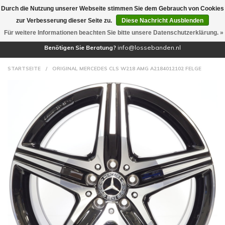
Durch die Nutzung unserer Webseite stimmen Sie dem Gebrauch von Cookies
(0)
zur Verbesserung dieser Seite zu.
Diese Nachricht Ausblenden
Für weitere Informationen beachten Sie bitte unsere Datenschutzerklärung. »
Benötigen Sie Beratung?
info@lossebanden.nl
STARTSEITE
/
ORIGINAL MERCEDES CLS W218 AMG A2184012102 FELGE