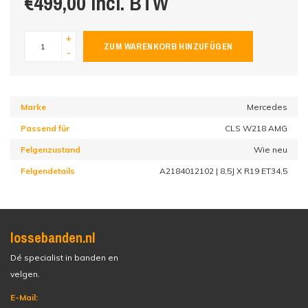
€499,00 incl. BTW
+
ZUM WARENKORB HINZUFÜGEN
-
Marke
Mercedes
Passend für
CLS W218 AMG
Felgenzustand
Wie neu
Felgendetails
A2184012102 | 8,5J X R19 ET34,5
lossebanden.nl
Dé specialist in banden en
velgen.
E-Mail: