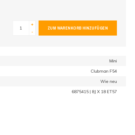
+
ZUM WARENKORB HINZUFÜGEN
-
Mini
Clubman F54
Wie neu
6875415 | 8J X 18 ET57