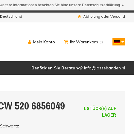
 weitere Informationen beachten Sie bitte unsere Datenschutzerklärung. »
ngen werden geliefert.
 Deutschland
Abholung oder Versand
Mein Konto
Ihr Warenkorb
(0)
Benötigen Sie Beratung?
info@lossebanden.nl
JCW 520 6856049
1 STÜCK(E) AUF
LAGER
 Schwartz