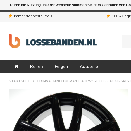
Durch die Nutzung unserer Webseite stimmen Sie dem Gebrauch von Coo
Aufgrund der Ferienta
Immer der beste Preis
100% Origi
Reifen
Felgen
Autoteile
STARTSEITE
/
ORIGINAL MINI CLUBMAN F54 JCW 520 6856049 6875415