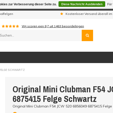
kies zur Verbesserung dieser Seite zu.
Diese Nachricht Ausblenden
Für
gen sind wir telefonisch nicht erreichbar. Aufgegebene Bestellu
nalfelgen
Kostenloser Versand überall im
Wij scoren een
8,7
uit
1463
beoordelingen
 FELGE SCHWARTZ
Original Mini Clubman F54 
6875415 Felge Schwartz
Original Mini Clubman F54 JCW 520 6856049 6875415 Felge