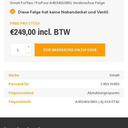
Smart ForTwo / ForFour A4534010801 Vorderachse Felge
Diese Felge hat keine Nabendeckel und Ventil.
PREIS PRO STÜCK
€249,00 incl. BTW
+
ZUM WARENKORB HINZUFÜGEN
-
Marke
Smart
Passend für
C453 W453
Felgenzustand
Abnutzungsspuren
Felgendetails
A4534010801 | 6J X16 ET42