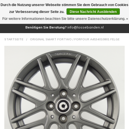
Durch die Nutzung unserer Webseite stimmen Sie dem Gebrauch von Cookies
(0)
zur Verbesserung dieser Seite zu.
Diese Nachricht Ausblenden
Für weitere Informationen beachten Sie bitte unsere Datenschutzerklärung. »
Benötigen Sie Beratung?
info@lossebanden.nl
STARTSEITE
/
ORIGINAL SMART FORTWO / FORFOUR A4534010801 FELGE