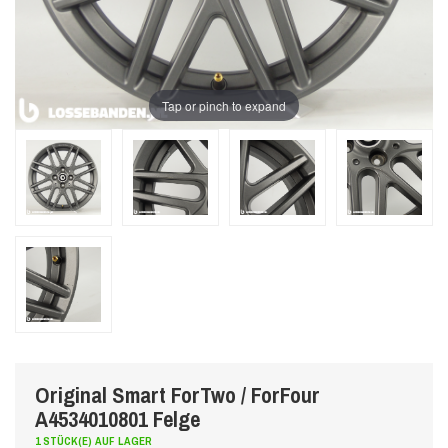
Tap or pinch to expand
Original Smart ForTwo / ForFour
A4534010801 Felge
1 STÜCK(E) AUF LAGER