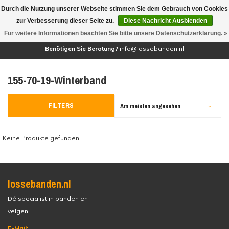
Durch die Nutzung unserer Webseite stimmen Sie dem Gebrauch von Cookies
(0)
zur Verbesserung dieser Seite zu.
Diese Nachricht Ausblenden
Für weitere Informationen beachten Sie bitte unsere Datenschutzerklärung. »
Benötigen Sie Beratung?
info@lossebanden.nl
155-70-19-Winterband
FILTERS
Am meisten angesehen
Keine Produkte gefunden!...
lossebanden.nl
Dé specialist in banden en
velgen.
E-Mail: