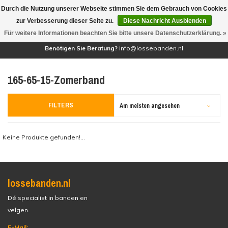
Durch die Nutzung unserer Webseite stimmen Sie dem Gebrauch von Cookies
(0)
zur Verbesserung dieser Seite zu.
Diese Nachricht Ausblenden
Für weitere Informationen beachten Sie bitte unsere Datenschutzerklärung. »
Benötigen Sie Beratung?
info@lossebanden.nl
165-65-15-Zomerband
FILTERS
Am meisten angesehen
Keine Produkte gefunden!...
lossebanden.nl
Dé specialist in banden en
velgen.
E-Mail: