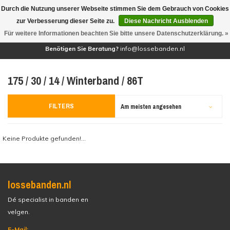
Durch die Nutzung unserer Webseite stimmen Sie dem Gebrauch von Cookies
(0)
zur Verbesserung dieser Seite zu.
Diese Nachricht Ausblenden
Für weitere Informationen beachten Sie bitte unsere Datenschutzerklärung. »
Benötigen Sie Beratung?
info@lossebanden.nl
175 / 30 / 14 / Winterband / 86T
FILTERS
Am meisten angesehen
Keine Produkte gefunden!...
lossebanden.nl
Dé specialist in banden en
velgen.
E-Mail: