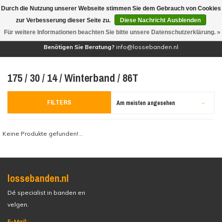
Durch die Nutzung unserer Webseite stimmen Sie dem Gebrauch von Cookies
(0)
zur Verbesserung dieser Seite zu.
Diese Nachricht Ausblenden
Für weitere Informationen beachten Sie bitte unsere Datenschutzerklärung. »
Benötigen Sie Beratung?
info@lossebanden.nl
175 / 30 / 14 / Winterband / 86T
FILTERS
Am meisten angesehen
Keine Produkte gefunden!...
lossebanden.nl
Dé specialist in banden en
velgen.
E-Mail: