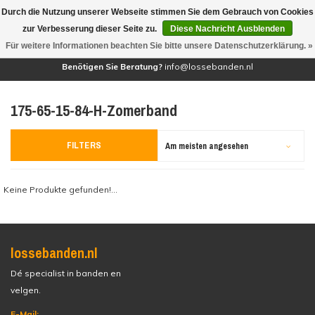
Durch die Nutzung unserer Webseite stimmen Sie dem Gebrauch von Cookies
(0)
zur Verbesserung dieser Seite zu.
Diese Nachricht Ausblenden
Für weitere Informationen beachten Sie bitte unsere Datenschutzerklärung. »
Benötigen Sie Beratung?
info@lossebanden.nl
175-65-15-84-H-Zomerband
FILTERS
Am meisten angesehen
Keine Produkte gefunden!...
lossebanden.nl
Dé specialist in banden en
velgen.
E-Mail: