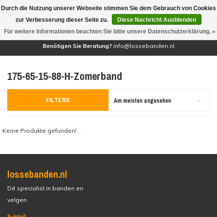
Durch die Nutzung unserer Webseite stimmen Sie dem Gebrauch von Cookies
(0)
zur Verbesserung dieser Seite zu.
Diese Nachricht Ausblenden
Für weitere Informationen beachten Sie bitte unsere Datenschutzerklärung. »
Benötigen Sie Beratung?
info@lossebanden.nl
175-65-15-88-H-Zomerband
FILTERS
Am meisten angesehen
Keine Produkte gefunden!...
lossebanden.nl
Dé specialist in banden en
velgen.
E-Mail: