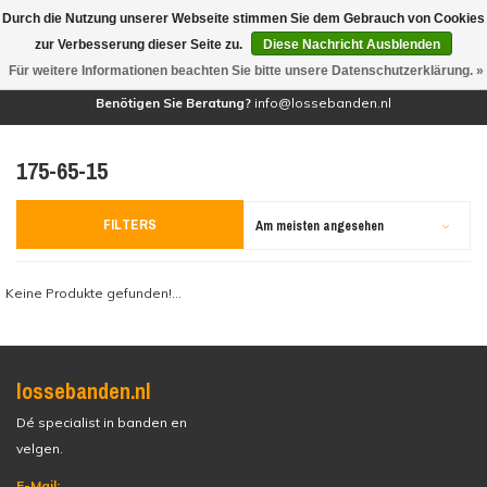
Durch die Nutzung unserer Webseite stimmen Sie dem Gebrauch von Cookies
(0)
zur Verbesserung dieser Seite zu.
Diese Nachricht Ausblenden
Für weitere Informationen beachten Sie bitte unsere Datenschutzerklärung. »
Benötigen Sie Beratung?
info@lossebanden.nl
175-65-15
FILTERS
Am meisten angesehen
Keine Produkte gefunden!...
lossebanden.nl
Dé specialist in banden en
velgen.
E-Mail: