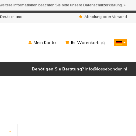
 weitere Informationen beachten Sie bitte unsere Datenschutzerklärung. »
ngen werden geliefert.
 Deutschland
Abholung oder Versand
Mein Konto
Ihr Warenkorb
(0)
Benötigen Sie Beratung?
info@lossebanden.nl