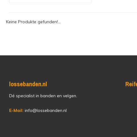
Keine Produkte gefunden!...
lossebanden.nl
Reif
Dé specialist in banden en velgen.
E-Mail:
info@lossebanden.nl