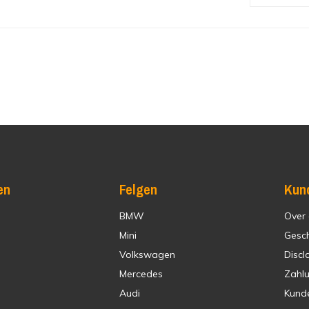
en
Felgen
Kun
BMW
Over
Mini
Gesc
Volkswagen
Discl
Mercedes
Zahl
Audi
Kund