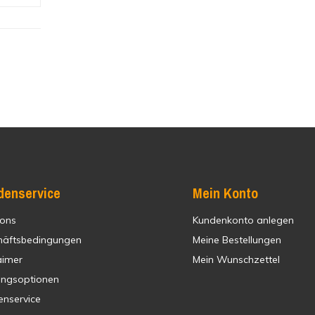
denservice
Mein Konto
 ons
Kundenkonto anlegen
häftsbedingungen
Meine Bestellungen
aimer
Mein Wunschzettel
ungsoptionen
enservice