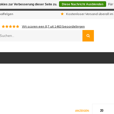
kies zur Verbesserung dieser Seite zu.
Diese Nachricht Ausblenden
Für
gen sind wir telefonisch nicht erreichbar. Aufgegebene Bestellu
nalfelgen
Kostenloser Versand überall im
Wij scoren een
8,7
uit
1463
beoordelingen
20
ANZEIGEN: