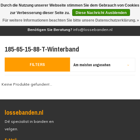
Durch die Nutzung unserer Webseite stimmen Sie dem Gebrauch von Cookies
(0)
zur Verbesserung dieser Seite zu.
Diese Nachricht Ausblenden
Für weitere Informationen beachten Sie bitte unsere Datenschutzerklärung. »
Benötigen Sie Beratung?
info@lossebanden.nl
185-65-15-88-T-Winterband
FILTERS
Am meisten angesehen
Keine Produkte gefunden!...
lossebanden.nl
Dé specialist in banden en
velgen.
E-Mail: