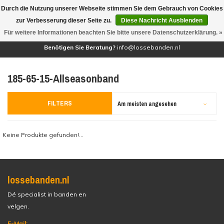
Durch die Nutzung unserer Webseite stimmen Sie dem Gebrauch von Cookies
(0)
zur Verbesserung dieser Seite zu.
Diese Nachricht Ausblenden
Für weitere Informationen beachten Sie bitte unsere Datenschutzerklärung. »
Benötigen Sie Beratung?
info@lossebanden.nl
185-65-15-Allseasonband
FILTERS
Am meisten angesehen
Keine Produkte gefunden!...
lossebanden.nl
Dé specialist in banden en
velgen.
E-Mail: