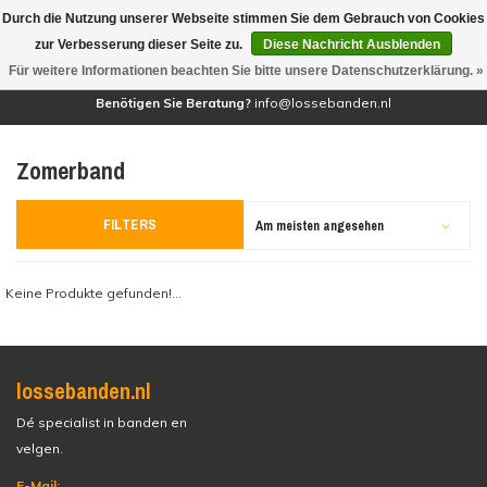
Durch die Nutzung unserer Webseite stimmen Sie dem Gebrauch von Cookies
(0)
zur Verbesserung dieser Seite zu.
Diese Nachricht Ausblenden
Für weitere Informationen beachten Sie bitte unsere Datenschutzerklärung. »
Benötigen Sie Beratung?
info@lossebanden.nl
Zomerband
FILTERS
Am meisten angesehen
Keine Produkte gefunden!...
lossebanden.nl
Dé specialist in banden en
velgen.
E-Mail: