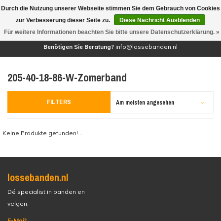
Durch die Nutzung unserer Webseite stimmen Sie dem Gebrauch von Cookies
(0)
zur Verbesserung dieser Seite zu.
Diese Nachricht Ausblenden
Für weitere Informationen beachten Sie bitte unsere Datenschutzerklärung. »
Benötigen Sie Beratung?
info@lossebanden.nl
205-40-18-86-W-Zomerband
FILTERS
Am meisten angesehen
Keine Produkte gefunden!...
lossebanden.nl
Dé specialist in banden en
velgen.
E-Mail: