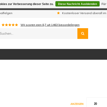
kies zur Verbesserung dieser Seite zu.
Diese Nachricht Ausblenden
Für
gen sind wir telefonisch nicht erreichbar. Aufgegebene Bestellu
nalfelgen
Kostenloser Versand überall im
Wij scoren een
8,7
uit
1463
beoordelingen
20
ANZEIGEN: