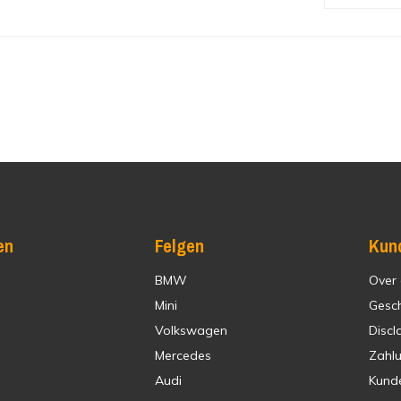
en
Felgen
Kun
BMW
Over
Mini
Gesc
Volkswagen
Discl
Mercedes
Zahl
Audi
Kund