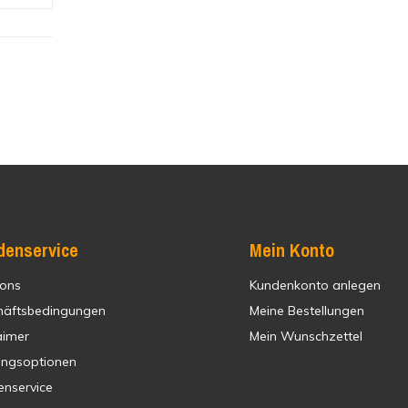
denservice
Mein Konto
 ons
Kundenkonto anlegen
häftsbedingungen
Meine Bestellungen
aimer
Mein Wunschzettel
ungsoptionen
enservice