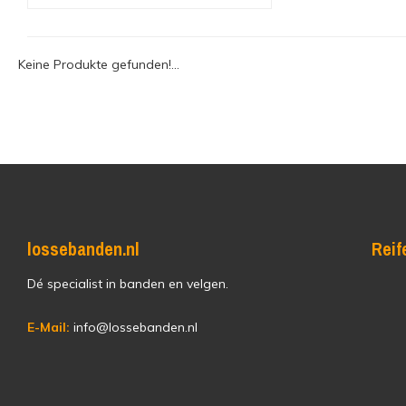
Keine Produkte gefunden!...
lossebanden.nl
Reif
Dé specialist in banden en velgen.
E-Mail:
info@lossebanden.nl