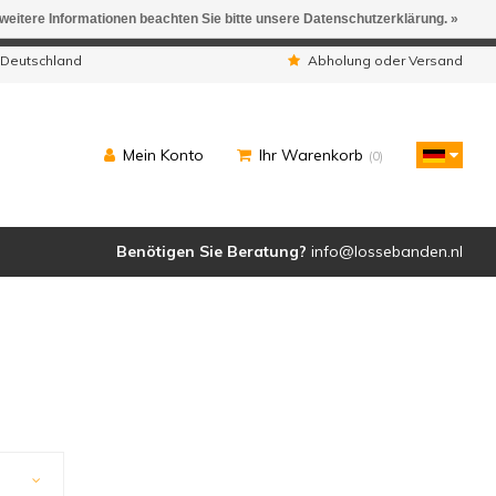
 weitere Informationen beachten Sie bitte unsere Datenschutzerklärung. »
ngen werden geliefert.
 Deutschland
Abholung oder Versand
Mein Konto
Ihr Warenkorb
(0)
Benötigen Sie Beratung?
info@lossebanden.nl