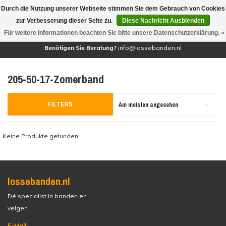
Durch die Nutzung unserer Webseite stimmen Sie dem Gebrauch von Cookies
(0)
zur Verbesserung dieser Seite zu.
Diese Nachricht Ausblenden
Für weitere Informationen beachten Sie bitte unsere Datenschutzerklärung. »
Benötigen Sie Beratung?
info@lossebanden.nl
205-50-17-Zomerband
FILTERS
Am meisten angesehen
Keine Produkte gefunden!...
lossebanden.nl
Dé specialist in banden en
velgen.
E-Mail: