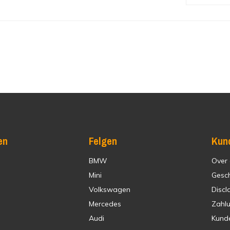
en
Felgen
Kun
BMW
Over
Mini
Gesc
Volkswagen
Discl
Mercedes
Zahl
Audi
Kund