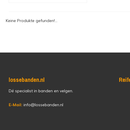
Keine Produkte gefunden!...
lossebanden.nl
Reif
Dé specialist in banden en velgen.
E-Mail:
info@lossebanden.nl