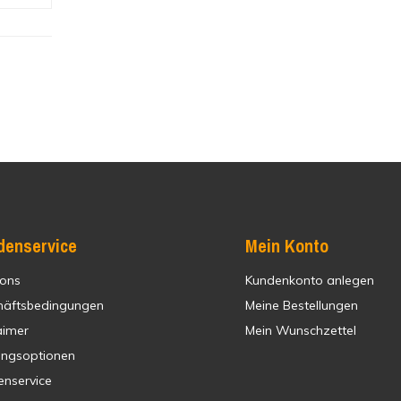
denservice
Mein Konto
 ons
Kundenkonto anlegen
häftsbedingungen
Meine Bestellungen
aimer
Mein Wunschzettel
ungsoptionen
enservice