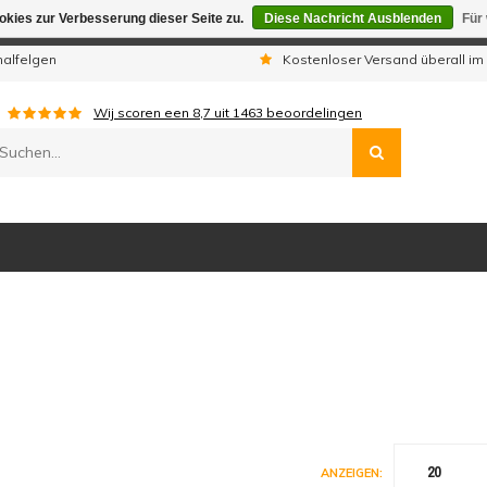
kies zur Verbesserung dieser Seite zu.
Diese Nachricht Ausblenden
Für
gen sind wir telefonisch nicht erreichbar. Aufgegebene Bestellu
nalfelgen
Kostenloser Versand überall im
Wij scoren een
8,7
uit
1463
beoordelingen
20
ANZEIGEN: