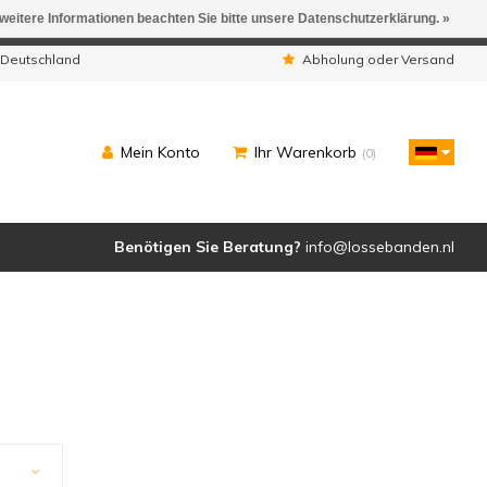
 weitere Informationen beachten Sie bitte unsere Datenschutzerklärung. »
ngen werden geliefert.
 Deutschland
Abholung oder Versand
Mein Konto
Ihr Warenkorb
(0)
Benötigen Sie Beratung?
info@lossebanden.nl