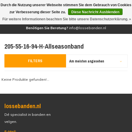
Durch die Nutzung unserer Webseite stimmen Sie dem Gebrauch von Cookies
(0)
zur Verbesserung dieser Seite zu.
Diese Nachricht Ausblenden
Für weitere Informationen beachten Sie bitte unsere Datenschutzerklärung. »
Benötigen Sie Beratung?
info@lossebanden.nl
205-55-16-94-H-Allseasonband
FILTERS
Am meisten angesehen
Keine Produkte gefunden!...
lossebanden.nl
Dé specialist in banden en
velgen.
E-Mail: