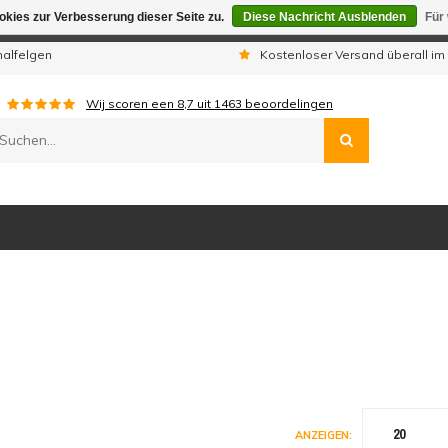
kies zur Verbesserung dieser Seite zu.
Diese Nachricht Ausblenden
Für
gen sind wir telefonisch nicht erreichbar. Aufgegebene Bestellu
nalfelgen
Kostenloser Versand überall im
Wij scoren een
8,7
uit
1463
beoordelingen
20
ANZEIGEN: