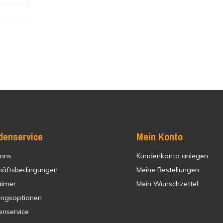
denservice
Mein Konto
 ons
Kundenkonto anlegen
häftsbedingungen
Meine Bestellungen
aimer
Mein Wunschzettel
ungsoptionen
enservice