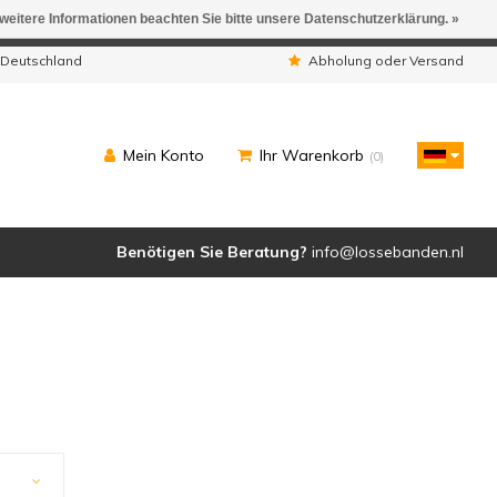
 weitere Informationen beachten Sie bitte unsere Datenschutzerklärung. »
ngen werden geliefert.
 Deutschland
Abholung oder Versand
Mein Konto
Ihr Warenkorb
(0)
Benötigen Sie Beratung?
info@lossebanden.nl