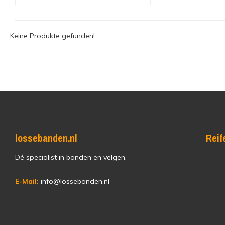
Keine Produkte gefunden!...
lossebanden.nl
Reif
Dé specialist in banden en velgen.
E-Mail:
info@lossebanden.nl