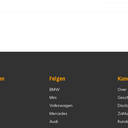
en
Felgen
Kun
BMW
Over
Mini
Gesc
Volkswagen
Discl
Mercedes
Zahl
Audi
Kund