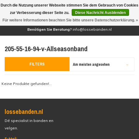
Durch die Nutzung unserer Webseite stimmen Sie dem Gebrauch von Cookies
(0)
zur Verbesserung dieser Seite zu.
Diese Nachricht Ausblenden
Für weitere Informationen beachten Sie bitte unsere Datenschutzerklärung. »
Benötigen Sie Beratung?
info@lossebanden.nl
205-55-16-94-v-Allseasonband
FILTERS
Am meisten angesehen
Keine Produkte gefunden!...
lossebanden.nl
Dé specialist in banden en
velgen.
E-Mail: